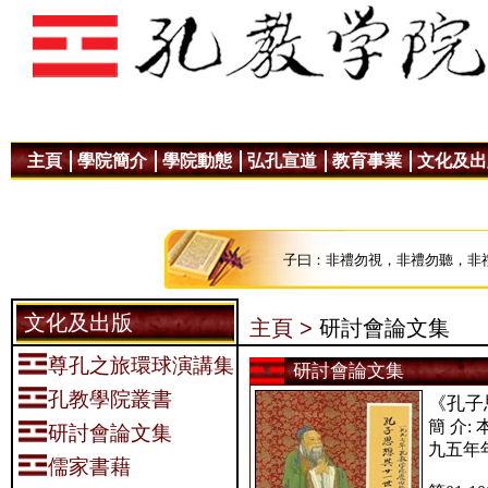
主頁
學院簡介
學院動態
弘孔宣道
教育事業
文化及出
子曰：非禮勿視，非禮勿聽，非
文化及出版
主頁 >
研討會論文集
尊孔之旅環球演講集
研討會論文集
孔教學院叢書
《孔子
簡 介
研討會論文集
九五年
儒家書藉