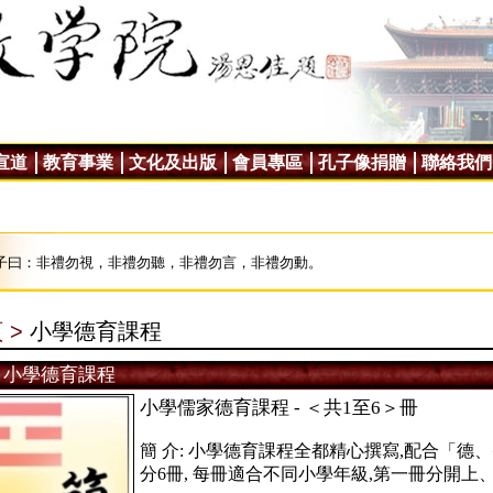
宣道
教育事業
文化及出版
會員專區
孔子像捐贈
聯絡我們
子曰：非禮勿視，非禮勿聽，非禮勿言，非禮勿動。
 >
小學德育課程
小學德育課程
小學儒家德育課程 - ＜共1至6＞冊
簡 介: 小學德育課程全都精心撰寫,配合「德
分6冊, 每冊適合不同小學年級,第一冊分開上