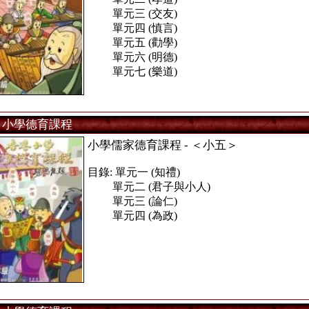
單元三 (交友)
單元四 (慎言)
單元五 (勸學)
單元六 (明德)
單元七 (樂道)
小學德育課程
小學儒家德育課程 - ＜小五＞
目錄: 單元一 (知禮)
單元二 (君子與小人)
單元三 (論仁)
單元四 (為政)