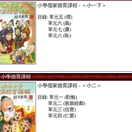
小學儒家德育課程 - ＜小一下＞
目錄: 單元五 (禮)
單元六 (義)
單元七 (廉)
單元八 (恥)
小學德育課程
小學儒家德育課程 - ＜小二＞
目錄: 單元一 (勸勉)
單元二 (敦親睦鄰)
單元三 (信實)
單元四 (仁愛)