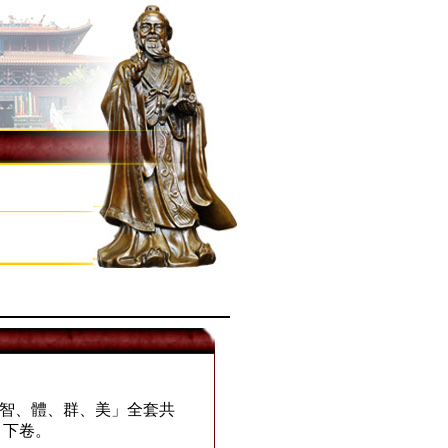
、智、體、群、美」全套共
、下卷。