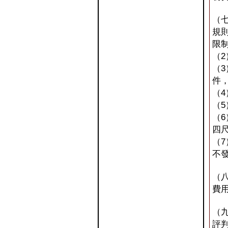
（
規
限
（
（
件
（
（
（
四
（
不
（
費
（
評