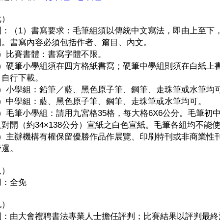
七）
則：（1）書寫要求：毛筆組須以傳統中文寫法，即由上至下
制。書寫內容必須包括作者、篇目、內文。
2）比賽書體：書寫字體不限。
3）硬筆小學組須在四方格紙書寫；硬筆中學組則須在白紙上
，自行下載。
4）小學組：鉛筆／藍、黑色原子筆、鋼筆、走珠筆或水筆均
5）中學組：藍、黑色原子筆、鋼筆、走珠筆或水筆均可。
6）毛筆小學組：請用九宮格35格，每大格6X6公分。毛筆初
尺對開（約34×138公分）宣紙之白色宣紙。毛筆各組均不能
7）主辦機構有權保留優勝作品作展覽、印刷特刊或非商業性
發還。
八）
用：全免
九）
判：由大會禮聘書法專業人士擔任評判；比賽結果以評判最終