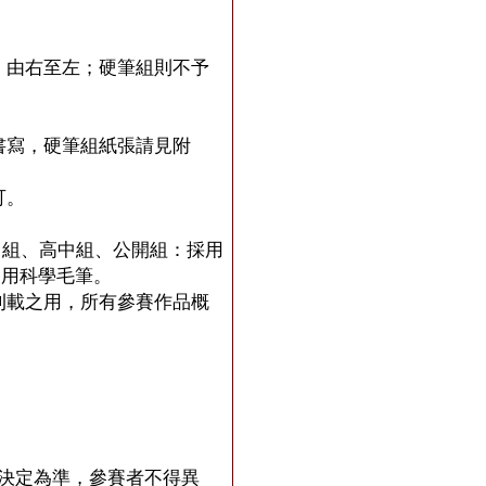
，由右至左；硬筆組則不予
書寫，硬筆組紙張請見附
可。
中組、高中組、公開組：採用
使用科學毛筆。
刊載之用，所有參賽作品概
決定為準，參賽者不得異