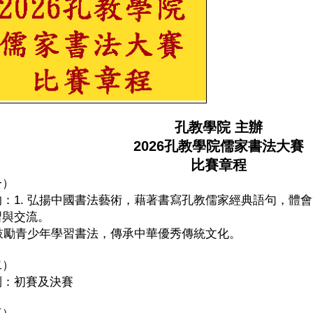
孔教學院 主辦
2026孔教學院儒家書法大賽
比賽章程
一）
的：1. 弘揚中國書法藝術，藉著書寫孔教儒家經典語句，體
習與交流。
. 鼓勵青少年學習書法，傳承中華優秀傳統文化。
二）
制：初賽及決賽