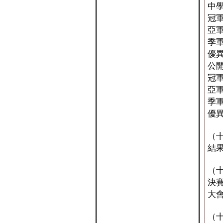
中
冠軍
亞軍
季軍
優異
公
冠軍
亞軍
季軍
優異
（
結
（
決賽
大
（