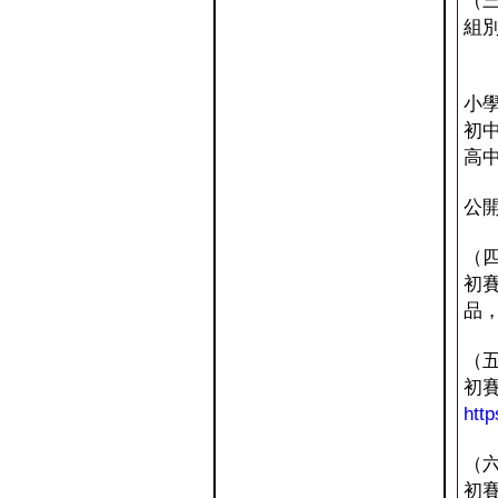
（
組別
小
初
高
公
（
初
品
（
初賽
htt
（
初