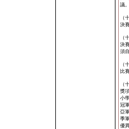
議
（
決
（
決
須
（
比
（
獎
小
冠軍
亞軍
季軍
優異