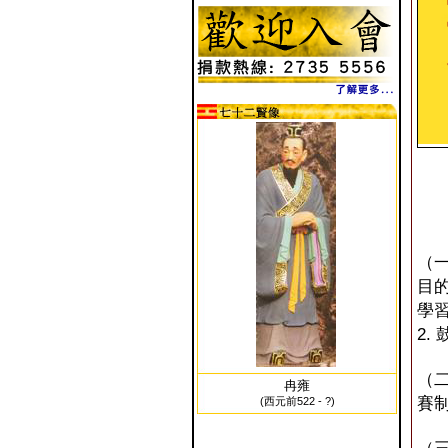
（
目
學
2
（
冉雍
賽
(西元前522 - ?)