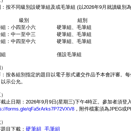
三）
：按不同級別設硬筆組及或毛筆組 (以2026年9月就讀級別為
級別
組別
學組：小四至小六
硬筆組、毛筆組
中組：中一至中三
硬筆組、毛筆組
中組：中四至中六
硬筆組、毛筆組
開組
僅設毛筆組
四）
賽：按各組別指定的題目以電子形式遞交作品予本會評審。每
，以示公允。
五）
截止日期：2026年9月9日(星期三)下午4時正。參加者須
ps://forms.gle/qFa5rArks7P72VXV8
，附件檔案須為JPEG或P
六）
賽題目下載：
硬筆組
毛筆組