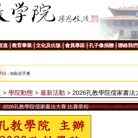
宣道
教育事業
文化及出版
會員專區
孔子像捐贈
聯絡我們
子曰：知恥近乎勇
 >
學院動態 >
最新活動 >
2026孔教學院儒家書法
2026孔教學院儒家書法大賽 比賽章程