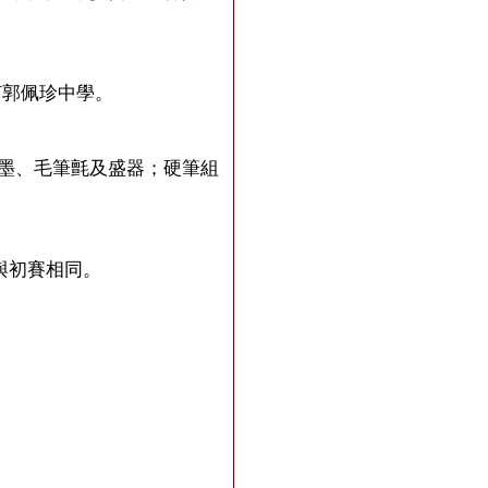
何郭佩珍中學。
墨、毛筆氈及盛器；硬筆組
與初賽相同。