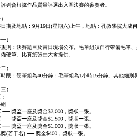
。評判會根據作品質量評選出入圍決賽的參賽者。
十）
賽日期及地點：9月19日(星期六)上午，地點：孔教學院大成
十一）
賽規則：決賽題目於當日現場公布。毛筆組須自行帶備毛筆、
自備硬筆。比賽紙張由大會提供。
十二）
賽時限：硬筆組為40分鐘；毛筆組為1小時15分鐘。其他細則
十三）
項：
學組
 ── 獎盃一座及獎金$2,000，獎狀一張。
 ── 獎盃一座及獎金$1,500，獎狀一張。
 ── 獎盃一座及獎金$1,000，獎狀一張。
獎(若干名) ── 獎金$400，獎狀一張。