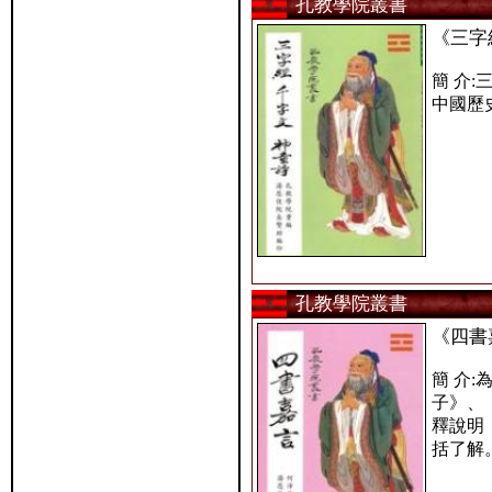
孔教學院叢書
《三字
簡 介
中國歷
孔教學院叢書
《四書
簡 介
子》、
釋說明
括了解