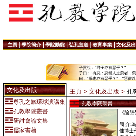
主頁
學院簡介
學院動態
弘孔宣道
教育事業
文化及出
子貢說：”君子亦有惡乎？”
子曰：”有惡：惡稱人之惡者，
曰：”賜也亦有惡乎？” ”惡徼
文化及出版
主頁 >
文化及出版 >
孔
尊孔之旅環球演講集
孔教學院叢書
孔教學院叢書
《論語
研討會論文集
簡 介
儒家書藉
佳博士