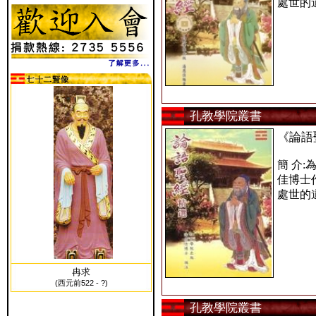
處世的
孔教學院叢書
《論語
簡 介
佳博士
處世的
冉求
(西元前522 - ?)
孔教學院叢書