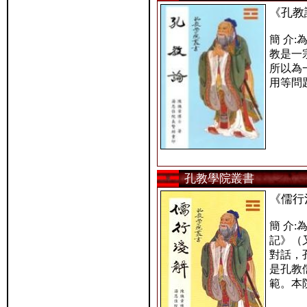
《孔教
簡 介
教是一
所以為
用等問
孔教學院叢書
《儒行
簡 介
記》（
對話，
是孔教
範。本