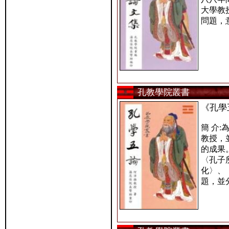
大學教
問題，
孔教學院叢書
《孔學
簡 介
教授，
的成果
〈孔子
化〉、
題，並