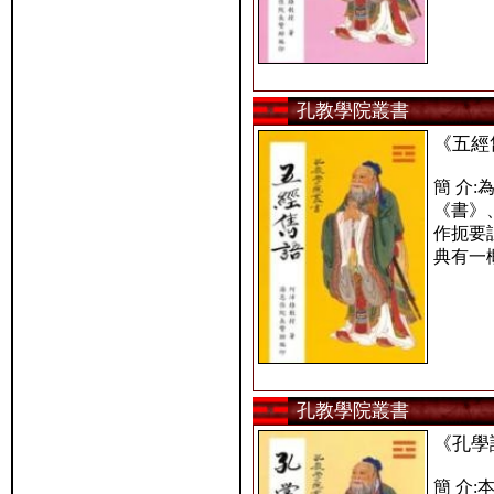
孔教學院叢書
《五經
簡 介
《書》
作扼要
典有一
孔教學院叢書
《孔學
簡 介