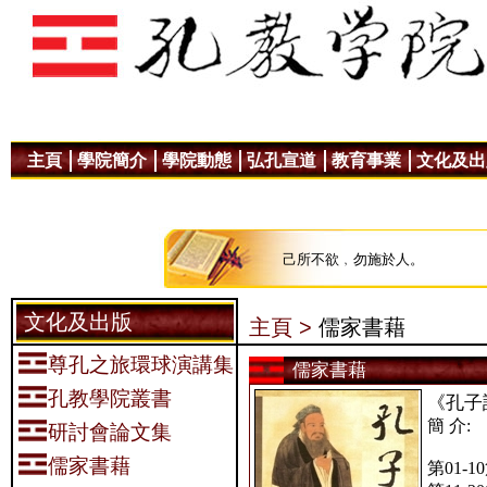
主頁
學院簡介
學院動態
弘孔宣道
教育事業
文化及出
己所不欲﹐勿施於人。
文化及出版
主頁 >
儒家書藉
尊孔之旅環球演講集
儒家書藉
孔教學院叢書
《孔子
簡 介:
研討會論文集
儒家書藉
第01-1