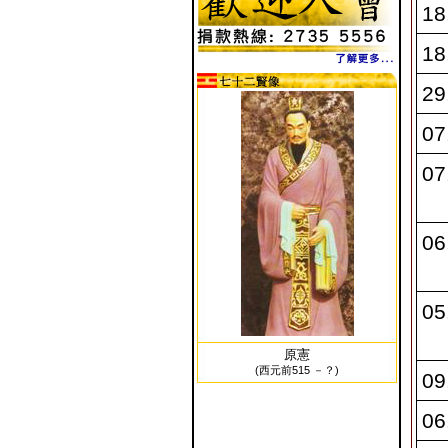
18
18
29
07
07
06
05
原憲
(西元前515 －？)
09
06