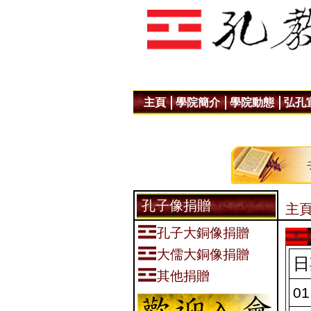
主頁
學院簡介
學院動態
弘孔
孔子像捐贈
主頁
孔子大銅像捐贈
大儒大銅像捐贈
日
其他捐贈
01