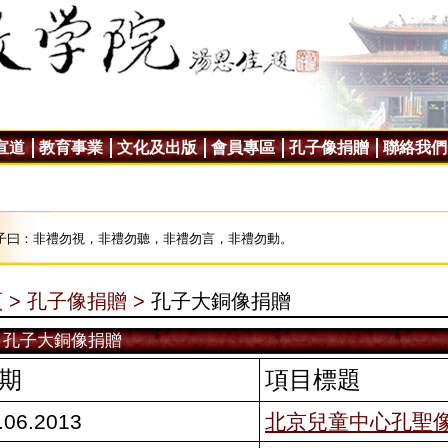
宣道
教育事業
文化及出版
會員專區
孔子像捐贈
聯絡我們
子曰：非禮勿視，非禮勿聽，非禮勿言，非禮勿動。
 >
孔子像捐贈 >
孔子大銅像捐贈
孔子大銅像捐贈
期
項目標題
.06.2013
北京兒童中心孔聖