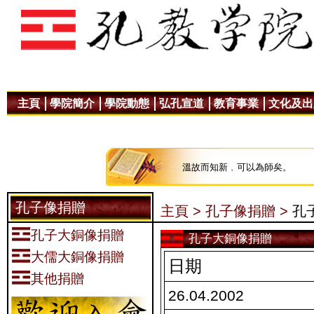
主頁
學院簡介
學院動態
弘孔宣道
教育事業
文化及出
溫故而知新﹐可以為師矣。
孔子像捐贈
主頁 >
孔子像捐贈 >
孔
孔子大銅像捐贈
孔子大銅像捐贈
大儒大銅像捐贈
日期
其他捐贈
26.04.2002